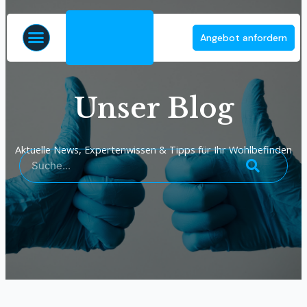
Zum
Inhalt
Menü
Angebot anfordern
springen
Unser Blog
Aktuelle News, Expertenwissen & Tipps für Ihr Wohlbefinden
Suche