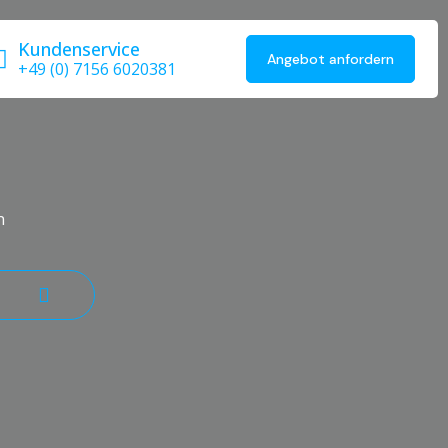
Kundenservice
Angebot anfordern
+49 (0) 7156 6020381
n
Suche